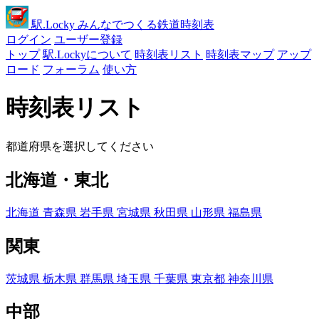
駅
.Locky
みんなでつくる鉄道時刻表
ログイン
ユーザー登録
トップ
駅.Lockyについて
時刻表リスト
時刻表マップ
アップ
ロード
フォーラム
使い方
時刻表リスト
都道府県を選択してください
北海道・東北
北海道
青森県
岩手県
宮城県
秋田県
山形県
福島県
関東
茨城県
栃木県
群馬県
埼玉県
千葉県
東京都
神奈川県
中部