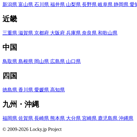
新潟県
富山県
石川県
福井県
山梨県
長野県
岐阜県
静岡県
愛
近畿
三重県
滋賀県
京都府
大阪府
兵庫県
奈良県
和歌山県
中国
鳥取県
島根県
岡山県
広島県
山口県
四国
徳島県
香川県
愛媛県
高知県
九州・沖縄
福岡県
佐賀県
長崎県
熊本県
大分県
宮崎県
鹿児島県
沖縄県
© 2009-2026 Locky.jp Project