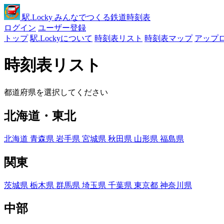
駅
.Locky
みんなでつくる鉄道時刻表
ログイン
ユーザー登録
トップ
駅.Lockyについて
時刻表リスト
時刻表マップ
アップ
時刻表リスト
都道府県を選択してください
北海道・東北
北海道
青森県
岩手県
宮城県
秋田県
山形県
福島県
関東
茨城県
栃木県
群馬県
埼玉県
千葉県
東京都
神奈川県
中部