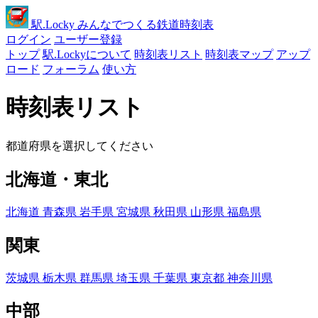
駅
.Locky
みんなでつくる鉄道時刻表
ログイン
ユーザー登録
トップ
駅.Lockyについて
時刻表リスト
時刻表マップ
アップ
ロード
フォーラム
使い方
時刻表リスト
都道府県を選択してください
北海道・東北
北海道
青森県
岩手県
宮城県
秋田県
山形県
福島県
関東
茨城県
栃木県
群馬県
埼玉県
千葉県
東京都
神奈川県
中部