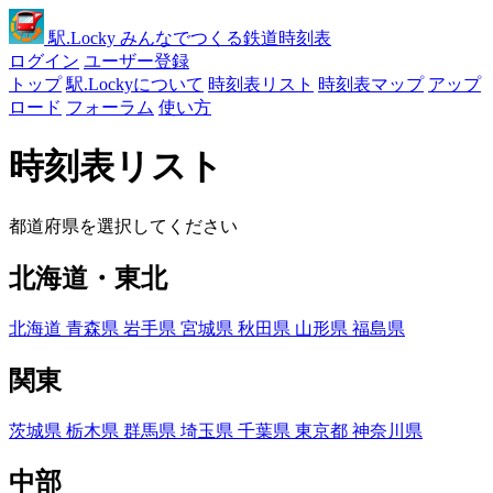
駅
.Locky
みんなでつくる鉄道時刻表
ログイン
ユーザー登録
トップ
駅.Lockyについて
時刻表リスト
時刻表マップ
アップ
ロード
フォーラム
使い方
時刻表リスト
都道府県を選択してください
北海道・東北
北海道
青森県
岩手県
宮城県
秋田県
山形県
福島県
関東
茨城県
栃木県
群馬県
埼玉県
千葉県
東京都
神奈川県
中部