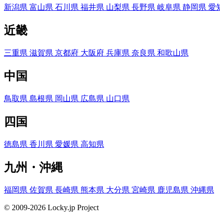
新潟県
富山県
石川県
福井県
山梨県
長野県
岐阜県
静岡県
愛
近畿
三重県
滋賀県
京都府
大阪府
兵庫県
奈良県
和歌山県
中国
鳥取県
島根県
岡山県
広島県
山口県
四国
徳島県
香川県
愛媛県
高知県
九州・沖縄
福岡県
佐賀県
長崎県
熊本県
大分県
宮崎県
鹿児島県
沖縄県
© 2009-2026 Locky.jp Project