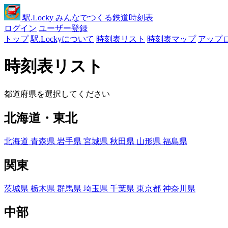
駅
.Locky
みんなでつくる鉄道時刻表
ログイン
ユーザー登録
トップ
駅.Lockyについて
時刻表リスト
時刻表マップ
アップ
時刻表リスト
都道府県を選択してください
北海道・東北
北海道
青森県
岩手県
宮城県
秋田県
山形県
福島県
関東
茨城県
栃木県
群馬県
埼玉県
千葉県
東京都
神奈川県
中部