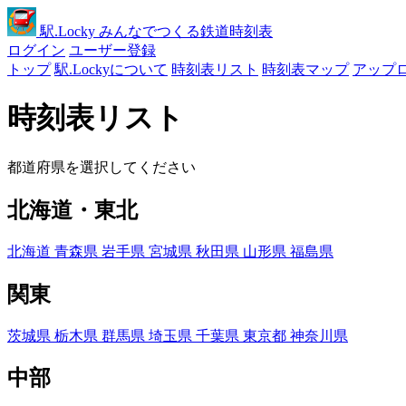
駅
.Locky
みんなでつくる鉄道時刻表
ログイン
ユーザー登録
トップ
駅.Lockyについて
時刻表リスト
時刻表マップ
アップ
時刻表リスト
都道府県を選択してください
北海道・東北
北海道
青森県
岩手県
宮城県
秋田県
山形県
福島県
関東
茨城県
栃木県
群馬県
埼玉県
千葉県
東京都
神奈川県
中部