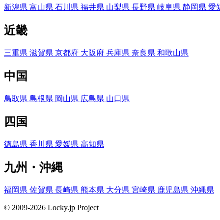
新潟県
富山県
石川県
福井県
山梨県
長野県
岐阜県
静岡県
愛
近畿
三重県
滋賀県
京都府
大阪府
兵庫県
奈良県
和歌山県
中国
鳥取県
島根県
岡山県
広島県
山口県
四国
徳島県
香川県
愛媛県
高知県
九州・沖縄
福岡県
佐賀県
長崎県
熊本県
大分県
宮崎県
鹿児島県
沖縄県
© 2009-2026 Locky.jp Project