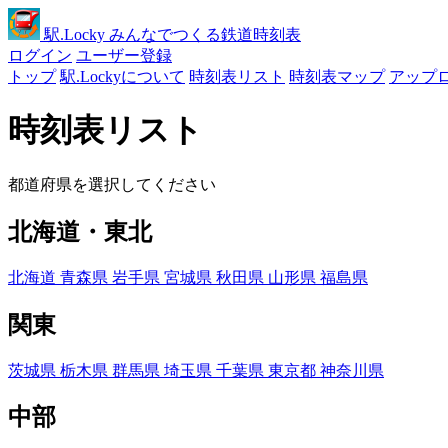
駅
.Locky
みんなでつくる鉄道時刻表
ログイン
ユーザー登録
トップ
駅.Lockyについて
時刻表リスト
時刻表マップ
アップ
時刻表リスト
都道府県を選択してください
北海道・東北
北海道
青森県
岩手県
宮城県
秋田県
山形県
福島県
関東
茨城県
栃木県
群馬県
埼玉県
千葉県
東京都
神奈川県
中部