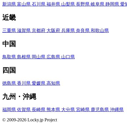
新潟県
富山県
石川県
福井県
山梨県
長野県
岐阜県
静岡県
愛
近畿
三重県
滋賀県
京都府
大阪府
兵庫県
奈良県
和歌山県
中国
鳥取県
島根県
岡山県
広島県
山口県
四国
徳島県
香川県
愛媛県
高知県
九州・沖縄
福岡県
佐賀県
長崎県
熊本県
大分県
宮崎県
鹿児島県
沖縄県
© 2009-2026 Locky.jp Project