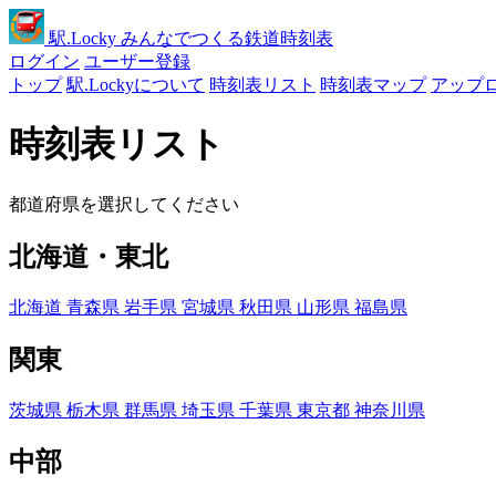
駅
.Locky
みんなでつくる鉄道時刻表
ログイン
ユーザー登録
トップ
駅.Lockyについて
時刻表リスト
時刻表マップ
アップ
時刻表リスト
都道府県を選択してください
北海道・東北
北海道
青森県
岩手県
宮城県
秋田県
山形県
福島県
関東
茨城県
栃木県
群馬県
埼玉県
千葉県
東京都
神奈川県
中部