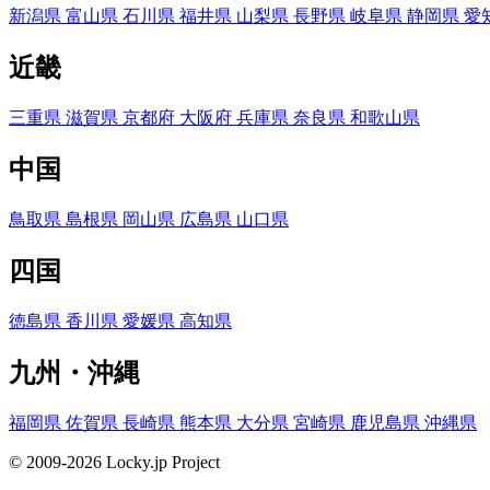
新潟県
富山県
石川県
福井県
山梨県
長野県
岐阜県
静岡県
愛
近畿
三重県
滋賀県
京都府
大阪府
兵庫県
奈良県
和歌山県
中国
鳥取県
島根県
岡山県
広島県
山口県
四国
徳島県
香川県
愛媛県
高知県
九州・沖縄
福岡県
佐賀県
長崎県
熊本県
大分県
宮崎県
鹿児島県
沖縄県
© 2009-2026 Locky.jp Project