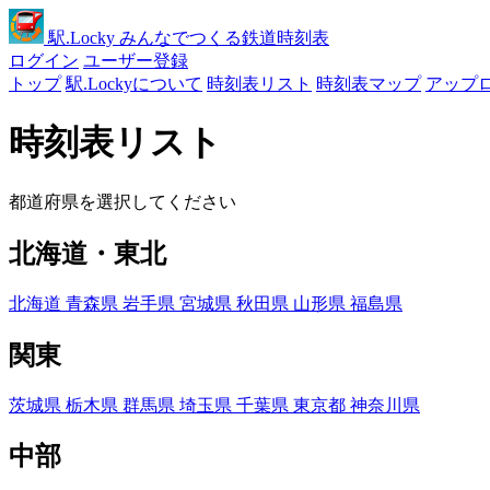
駅
.Locky
みんなでつくる鉄道時刻表
ログイン
ユーザー登録
トップ
駅.Lockyについて
時刻表リスト
時刻表マップ
アップ
時刻表リスト
都道府県を選択してください
北海道・東北
北海道
青森県
岩手県
宮城県
秋田県
山形県
福島県
関東
茨城県
栃木県
群馬県
埼玉県
千葉県
東京都
神奈川県
中部