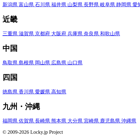
新潟県
富山県
石川県
福井県
山梨県
長野県
岐阜県
静岡県
愛
近畿
三重県
滋賀県
京都府
大阪府
兵庫県
奈良県
和歌山県
中国
鳥取県
島根県
岡山県
広島県
山口県
四国
徳島県
香川県
愛媛県
高知県
九州・沖縄
福岡県
佐賀県
長崎県
熊本県
大分県
宮崎県
鹿児島県
沖縄県
© 2009-2026 Locky.jp Project