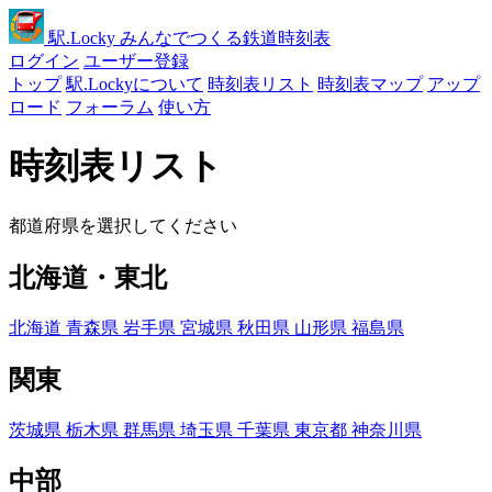
駅
.Locky
みんなでつくる鉄道時刻表
ログイン
ユーザー登録
トップ
駅.Lockyについて
時刻表リスト
時刻表マップ
アップ
ロード
フォーラム
使い方
時刻表リスト
都道府県を選択してください
北海道・東北
北海道
青森県
岩手県
宮城県
秋田県
山形県
福島県
関東
茨城県
栃木県
群馬県
埼玉県
千葉県
東京都
神奈川県
中部