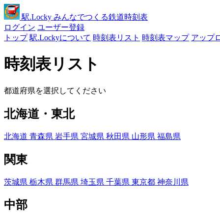
駅
.Locky
みんなでつくる鉄道時刻表
ログイン
ユーザー登録
トップ
駅.Lockyについて
時刻表リスト
時刻表マップ
アップ
時刻表リスト
都道府県を選択してください
北海道・東北
北海道
青森県
岩手県
宮城県
秋田県
山形県
福島県
関東
茨城県
栃木県
群馬県
埼玉県
千葉県
東京都
神奈川県
中部