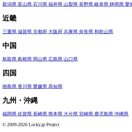
新潟県
富山県
石川県
福井県
山梨県
長野県
岐阜県
静岡県
愛
近畿
三重県
滋賀県
京都府
大阪府
兵庫県
奈良県
和歌山県
中国
鳥取県
島根県
岡山県
広島県
山口県
四国
徳島県
香川県
愛媛県
高知県
九州・沖縄
福岡県
佐賀県
長崎県
熊本県
大分県
宮崎県
鹿児島県
沖縄県
© 2009-2026 Locky.jp Project