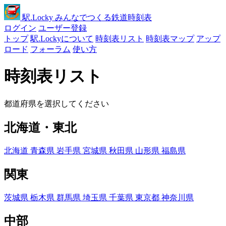
駅
.Locky
みんなでつくる鉄道時刻表
ログイン
ユーザー登録
トップ
駅.Lockyについて
時刻表リスト
時刻表マップ
アップ
ロード
フォーラム
使い方
時刻表リスト
都道府県を選択してください
北海道・東北
北海道
青森県
岩手県
宮城県
秋田県
山形県
福島県
関東
茨城県
栃木県
群馬県
埼玉県
千葉県
東京都
神奈川県
中部