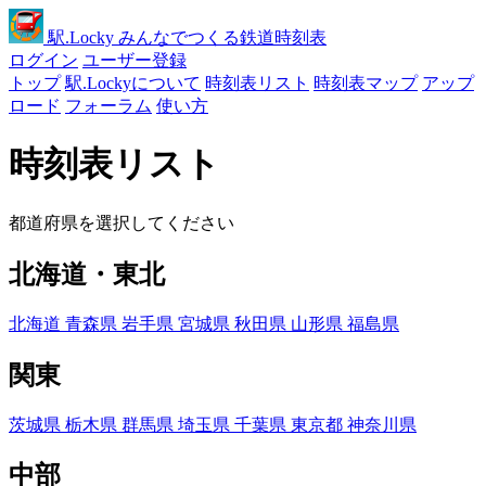
駅
.Locky
みんなでつくる鉄道時刻表
ログイン
ユーザー登録
トップ
駅.Lockyについて
時刻表リスト
時刻表マップ
アップ
ロード
フォーラム
使い方
時刻表リスト
都道府県を選択してください
北海道・東北
北海道
青森県
岩手県
宮城県
秋田県
山形県
福島県
関東
茨城県
栃木県
群馬県
埼玉県
千葉県
東京都
神奈川県
中部