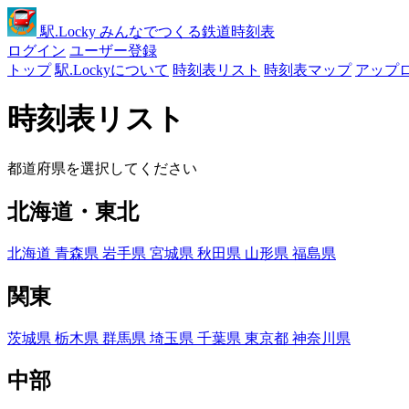
駅
.Locky
みんなでつくる鉄道時刻表
ログイン
ユーザー登録
トップ
駅.Lockyについて
時刻表リスト
時刻表マップ
アップ
時刻表リスト
都道府県を選択してください
北海道・東北
北海道
青森県
岩手県
宮城県
秋田県
山形県
福島県
関東
茨城県
栃木県
群馬県
埼玉県
千葉県
東京都
神奈川県
中部