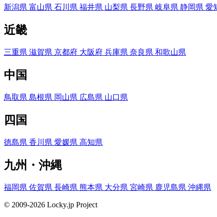
新潟県
富山県
石川県
福井県
山梨県
長野県
岐阜県
静岡県
愛
近畿
三重県
滋賀県
京都府
大阪府
兵庫県
奈良県
和歌山県
中国
鳥取県
島根県
岡山県
広島県
山口県
四国
徳島県
香川県
愛媛県
高知県
九州・沖縄
福岡県
佐賀県
長崎県
熊本県
大分県
宮崎県
鹿児島県
沖縄県
© 2009-2026 Locky.jp Project