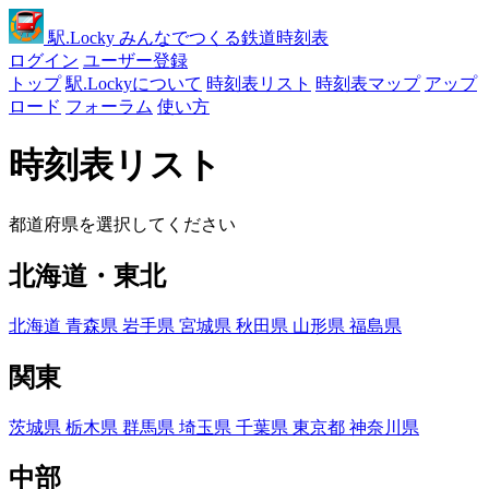
駅
.Locky
みんなでつくる鉄道時刻表
ログイン
ユーザー登録
トップ
駅.Lockyについて
時刻表リスト
時刻表マップ
アップ
ロード
フォーラム
使い方
時刻表リスト
都道府県を選択してください
北海道・東北
北海道
青森県
岩手県
宮城県
秋田県
山形県
福島県
関東
茨城県
栃木県
群馬県
埼玉県
千葉県
東京都
神奈川県
中部