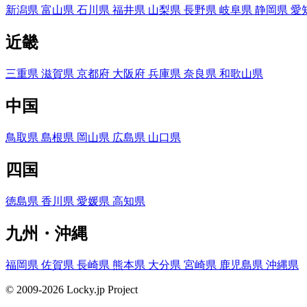
新潟県
富山県
石川県
福井県
山梨県
長野県
岐阜県
静岡県
愛
近畿
三重県
滋賀県
京都府
大阪府
兵庫県
奈良県
和歌山県
中国
鳥取県
島根県
岡山県
広島県
山口県
四国
徳島県
香川県
愛媛県
高知県
九州・沖縄
福岡県
佐賀県
長崎県
熊本県
大分県
宮崎県
鹿児島県
沖縄県
© 2009-2026 Locky.jp Project