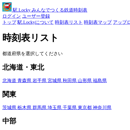
駅
.Locky
みんなでつくる鉄道時刻表
ログイン
ユーザー登録
トップ
駅.Lockyについて
時刻表リスト
時刻表マップ
アップ
時刻表リスト
都道府県を選択してください
北海道・東北
北海道
青森県
岩手県
宮城県
秋田県
山形県
福島県
関東
茨城県
栃木県
群馬県
埼玉県
千葉県
東京都
神奈川県
中部