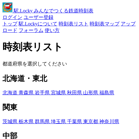
駅
.Locky
みんなでつくる鉄道時刻表
ログイン
ユーザー登録
トップ
駅.Lockyについて
時刻表リスト
時刻表マップ
アップ
ロード
フォーラム
使い方
時刻表リスト
都道府県を選択してください
北海道・東北
北海道
青森県
岩手県
宮城県
秋田県
山形県
福島県
関東
茨城県
栃木県
群馬県
埼玉県
千葉県
東京都
神奈川県
中部