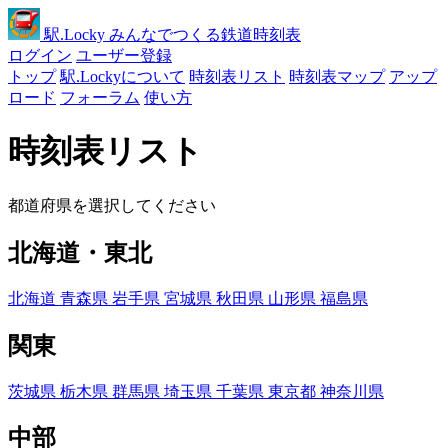
駅
.Locky
みんなでつくる鉄道時刻表
ログイン
ユーザー登録
トップ
駅.Lockyについて
時刻表リスト
時刻表マップ
アップ
ロード
フォーラム
使い方
時刻表リスト
都道府県を選択してください
北海道・東北
北海道
青森県
岩手県
宮城県
秋田県
山形県
福島県
関東
茨城県
栃木県
群馬県
埼玉県
千葉県
東京都
神奈川県
中部