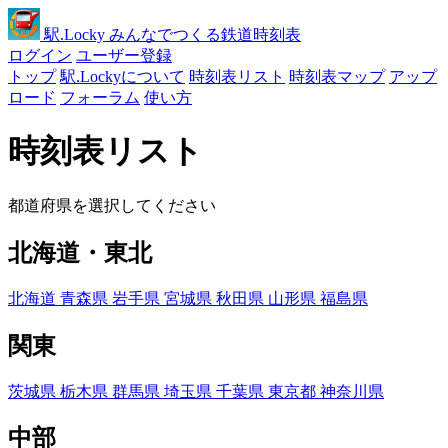
駅
.Locky
みんなでつくる鉄道時刻表
ログイン
ユーザー登録
トップ
駅.Lockyについて
時刻表リスト
時刻表マップ
アップ
ロード
フォーラム
使い方
時刻表リスト
都道府県を選択してください
北海道・東北
北海道
青森県
岩手県
宮城県
秋田県
山形県
福島県
関東
茨城県
栃木県
群馬県
埼玉県
千葉県
東京都
神奈川県
中部