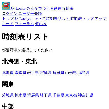
駅
.Locky
みんなでつくる鉄道時刻表
ログイン
ユーザー登録
トップ
駅.Lockyについて
時刻表リスト
時刻表マップ
アップ
ロード
フォーラム
使い方
時刻表リスト
都道府県を選択してください
北海道・東北
北海道
青森県
岩手県
宮城県
秋田県
山形県
福島県
関東
茨城県
栃木県
群馬県
埼玉県
千葉県
東京都
神奈川県
中部