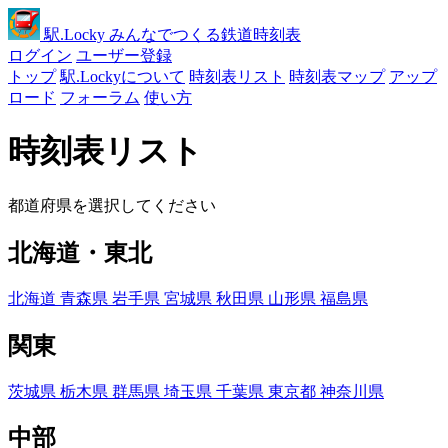
駅
.Locky
みんなでつくる鉄道時刻表
ログイン
ユーザー登録
トップ
駅.Lockyについて
時刻表リスト
時刻表マップ
アップ
ロード
フォーラム
使い方
時刻表リスト
都道府県を選択してください
北海道・東北
北海道
青森県
岩手県
宮城県
秋田県
山形県
福島県
関東
茨城県
栃木県
群馬県
埼玉県
千葉県
東京都
神奈川県
中部