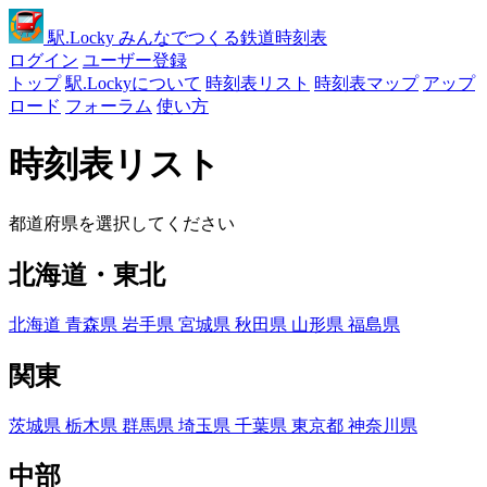
駅
.Locky
みんなでつくる鉄道時刻表
ログイン
ユーザー登録
トップ
駅.Lockyについて
時刻表リスト
時刻表マップ
アップ
ロード
フォーラム
使い方
時刻表リスト
都道府県を選択してください
北海道・東北
北海道
青森県
岩手県
宮城県
秋田県
山形県
福島県
関東
茨城県
栃木県
群馬県
埼玉県
千葉県
東京都
神奈川県
中部