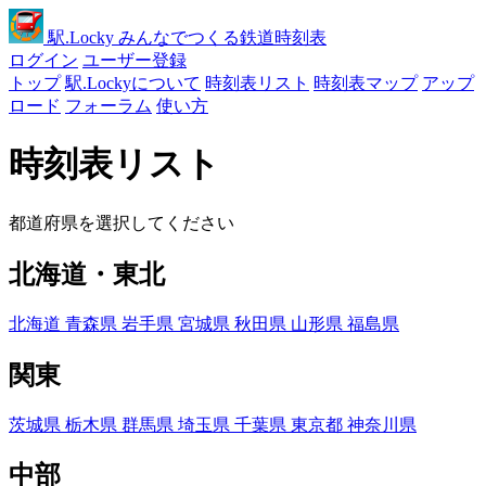
駅
.Locky
みんなでつくる鉄道時刻表
ログイン
ユーザー登録
トップ
駅.Lockyについて
時刻表リスト
時刻表マップ
アップ
ロード
フォーラム
使い方
時刻表リスト
都道府県を選択してください
北海道・東北
北海道
青森県
岩手県
宮城県
秋田県
山形県
福島県
関東
茨城県
栃木県
群馬県
埼玉県
千葉県
東京都
神奈川県
中部