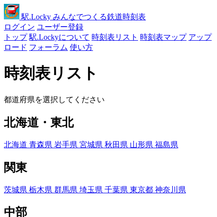
駅
.Locky
みんなでつくる鉄道時刻表
ログイン
ユーザー登録
トップ
駅.Lockyについて
時刻表リスト
時刻表マップ
アップ
ロード
フォーラム
使い方
時刻表リスト
都道府県を選択してください
北海道・東北
北海道
青森県
岩手県
宮城県
秋田県
山形県
福島県
関東
茨城県
栃木県
群馬県
埼玉県
千葉県
東京都
神奈川県
中部