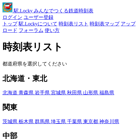
駅
.Locky
みんなでつくる鉄道時刻表
ログイン
ユーザー登録
トップ
駅.Lockyについて
時刻表リスト
時刻表マップ
アップ
ロード
フォーラム
使い方
時刻表リスト
都道府県を選択してください
北海道・東北
北海道
青森県
岩手県
宮城県
秋田県
山形県
福島県
関東
茨城県
栃木県
群馬県
埼玉県
千葉県
東京都
神奈川県
中部