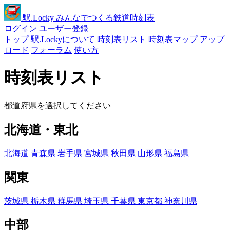
駅
.Locky
みんなでつくる鉄道時刻表
ログイン
ユーザー登録
トップ
駅.Lockyについて
時刻表リスト
時刻表マップ
アップ
ロード
フォーラム
使い方
時刻表リスト
都道府県を選択してください
北海道・東北
北海道
青森県
岩手県
宮城県
秋田県
山形県
福島県
関東
茨城県
栃木県
群馬県
埼玉県
千葉県
東京都
神奈川県
中部