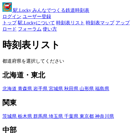
駅
.Locky
みんなでつくる鉄道時刻表
ログイン
ユーザー登録
トップ
駅.Lockyについて
時刻表リスト
時刻表マップ
アップ
ロード
フォーラム
使い方
時刻表リスト
都道府県を選択してください
北海道・東北
北海道
青森県
岩手県
宮城県
秋田県
山形県
福島県
関東
茨城県
栃木県
群馬県
埼玉県
千葉県
東京都
神奈川県
中部