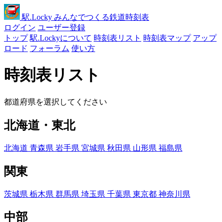
駅
.Locky
みんなでつくる鉄道時刻表
ログイン
ユーザー登録
トップ
駅.Lockyについて
時刻表リスト
時刻表マップ
アップ
ロード
フォーラム
使い方
時刻表リスト
都道府県を選択してください
北海道・東北
北海道
青森県
岩手県
宮城県
秋田県
山形県
福島県
関東
茨城県
栃木県
群馬県
埼玉県
千葉県
東京都
神奈川県
中部