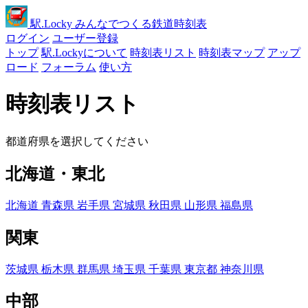
駅
.Locky
みんなでつくる鉄道時刻表
ログイン
ユーザー登録
トップ
駅.Lockyについて
時刻表リスト
時刻表マップ
アップ
ロード
フォーラム
使い方
時刻表リスト
都道府県を選択してください
北海道・東北
北海道
青森県
岩手県
宮城県
秋田県
山形県
福島県
関東
茨城県
栃木県
群馬県
埼玉県
千葉県
東京都
神奈川県
中部