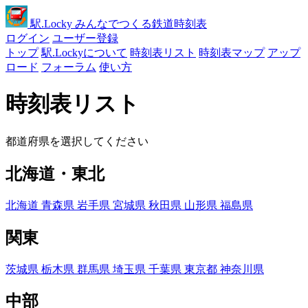
駅
.Locky
みんなでつくる鉄道時刻表
ログイン
ユーザー登録
トップ
駅.Lockyについて
時刻表リスト
時刻表マップ
アップ
ロード
フォーラム
使い方
時刻表リスト
都道府県を選択してください
北海道・東北
北海道
青森県
岩手県
宮城県
秋田県
山形県
福島県
関東
茨城県
栃木県
群馬県
埼玉県
千葉県
東京都
神奈川県
中部