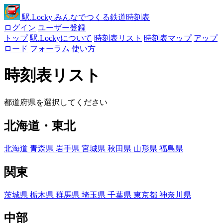
駅
.Locky
みんなでつくる鉄道時刻表
ログイン
ユーザー登録
トップ
駅.Lockyについて
時刻表リスト
時刻表マップ
アップ
ロード
フォーラム
使い方
時刻表リスト
都道府県を選択してください
北海道・東北
北海道
青森県
岩手県
宮城県
秋田県
山形県
福島県
関東
茨城県
栃木県
群馬県
埼玉県
千葉県
東京都
神奈川県
中部