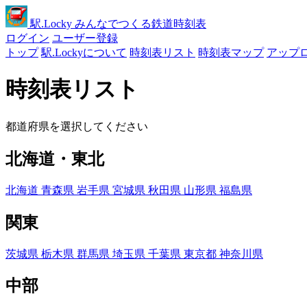
駅
.Locky
みんなでつくる鉄道時刻表
ログイン
ユーザー登録
トップ
駅.Lockyについて
時刻表リスト
時刻表マップ
アップ
時刻表リスト
都道府県を選択してください
北海道・東北
北海道
青森県
岩手県
宮城県
秋田県
山形県
福島県
関東
茨城県
栃木県
群馬県
埼玉県
千葉県
東京都
神奈川県
中部