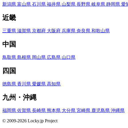
新潟県
富山県
石川県
福井県
山梨県
長野県
岐阜県
静岡県
愛
近畿
三重県
滋賀県
京都府
大阪府
兵庫県
奈良県
和歌山県
中国
鳥取県
島根県
岡山県
広島県
山口県
四国
徳島県
香川県
愛媛県
高知県
九州・沖縄
福岡県
佐賀県
長崎県
熊本県
大分県
宮崎県
鹿児島県
沖縄県
© 2009-2026 Locky.jp Project