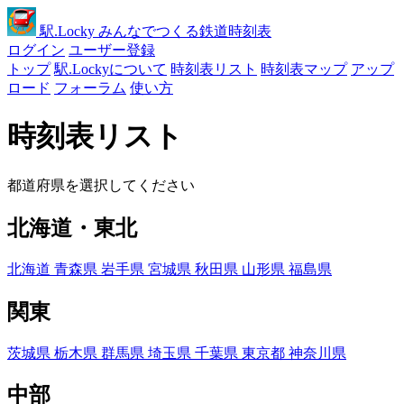
駅
.Locky
みんなでつくる鉄道時刻表
ログイン
ユーザー登録
トップ
駅.Lockyについて
時刻表リスト
時刻表マップ
アップ
ロード
フォーラム
使い方
時刻表リスト
都道府県を選択してください
北海道・東北
北海道
青森県
岩手県
宮城県
秋田県
山形県
福島県
関東
茨城県
栃木県
群馬県
埼玉県
千葉県
東京都
神奈川県
中部