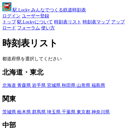
駅
.Locky
みんなでつくる鉄道時刻表
ログイン
ユーザー登録
トップ
駅.Lockyについて
時刻表リスト
時刻表マップ
アップ
ロード
フォーラム
使い方
時刻表リスト
都道府県を選択してください
北海道・東北
北海道
青森県
岩手県
宮城県
秋田県
山形県
福島県
関東
茨城県
栃木県
群馬県
埼玉県
千葉県
東京都
神奈川県
中部