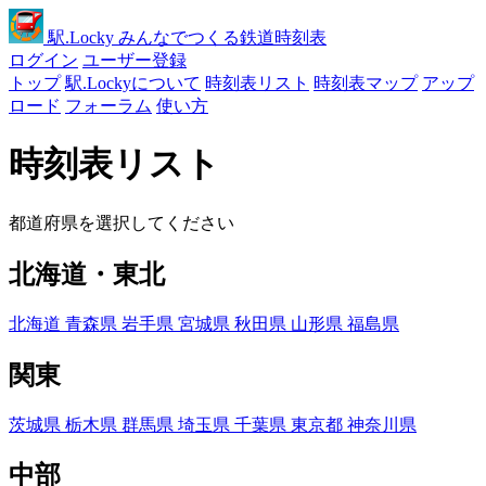
駅
.Locky
みんなでつくる鉄道時刻表
ログイン
ユーザー登録
トップ
駅.Lockyについて
時刻表リスト
時刻表マップ
アップ
ロード
フォーラム
使い方
時刻表リスト
都道府県を選択してください
北海道・東北
北海道
青森県
岩手県
宮城県
秋田県
山形県
福島県
関東
茨城県
栃木県
群馬県
埼玉県
千葉県
東京都
神奈川県
中部