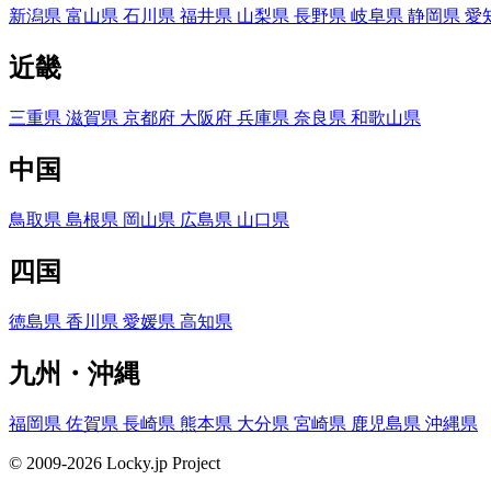
新潟県
富山県
石川県
福井県
山梨県
長野県
岐阜県
静岡県
愛
近畿
三重県
滋賀県
京都府
大阪府
兵庫県
奈良県
和歌山県
中国
鳥取県
島根県
岡山県
広島県
山口県
四国
徳島県
香川県
愛媛県
高知県
九州・沖縄
福岡県
佐賀県
長崎県
熊本県
大分県
宮崎県
鹿児島県
沖縄県
© 2009-2026 Locky.jp Project