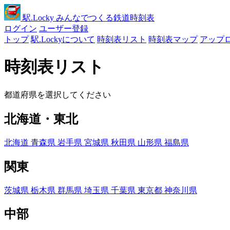
駅
.Locky
みんなでつくる鉄道時刻表
ログイン
ユーザー登録
トップ
駅.Lockyについて
時刻表リスト
時刻表マップ
アップ
時刻表リスト
都道府県を選択してください
北海道・東北
北海道
青森県
岩手県
宮城県
秋田県
山形県
福島県
関東
茨城県
栃木県
群馬県
埼玉県
千葉県
東京都
神奈川県
中部