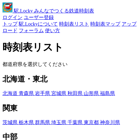
駅
.Locky
みんなでつくる鉄道時刻表
ログイン
ユーザー登録
トップ
駅.Lockyについて
時刻表リスト
時刻表マップ
アップ
ロード
フォーラム
使い方
時刻表リスト
都道府県を選択してください
北海道・東北
北海道
青森県
岩手県
宮城県
秋田県
山形県
福島県
関東
茨城県
栃木県
群馬県
埼玉県
千葉県
東京都
神奈川県
中部