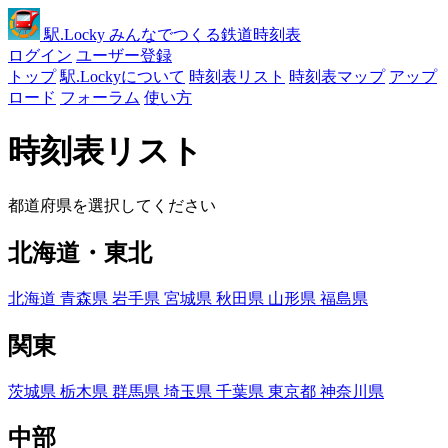
駅
.Locky
みんなでつくる鉄道時刻表
ログイン
ユーザー登録
トップ
駅.Lockyについて
時刻表リスト
時刻表マップ
アップ
ロード
フォーラム
使い方
時刻表リスト
都道府県を選択してください
北海道・東北
北海道
青森県
岩手県
宮城県
秋田県
山形県
福島県
関東
茨城県
栃木県
群馬県
埼玉県
千葉県
東京都
神奈川県
中部