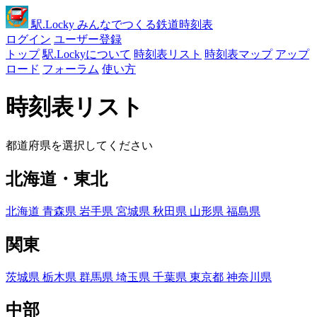
駅
.Locky
みんなでつくる鉄道時刻表
ログイン
ユーザー登録
トップ
駅.Lockyについて
時刻表リスト
時刻表マップ
アップ
ロード
フォーラム
使い方
時刻表リスト
都道府県を選択してください
北海道・東北
北海道
青森県
岩手県
宮城県
秋田県
山形県
福島県
関東
茨城県
栃木県
群馬県
埼玉県
千葉県
東京都
神奈川県
中部