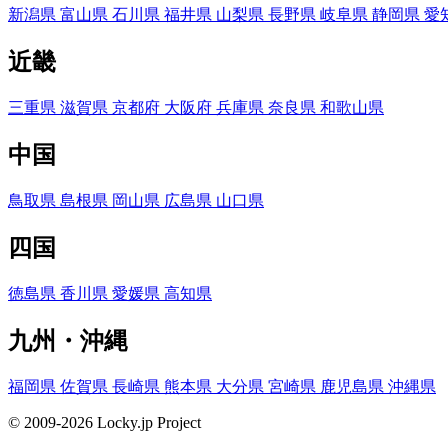
新潟県
富山県
石川県
福井県
山梨県
長野県
岐阜県
静岡県
愛
近畿
三重県
滋賀県
京都府
大阪府
兵庫県
奈良県
和歌山県
中国
鳥取県
島根県
岡山県
広島県
山口県
四国
徳島県
香川県
愛媛県
高知県
九州・沖縄
福岡県
佐賀県
長崎県
熊本県
大分県
宮崎県
鹿児島県
沖縄県
© 2009-2026 Locky.jp Project