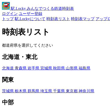
駅
.Locky
みんなでつくる鉄道時刻表
ログイン
ユーザー登録
トップ
駅.Lockyについて
時刻表リスト
時刻表マップ
アップ
時刻表リスト
都道府県を選択してください
北海道・東北
北海道
青森県
岩手県
宮城県
秋田県
山形県
福島県
関東
茨城県
栃木県
群馬県
埼玉県
千葉県
東京都
神奈川県
中部