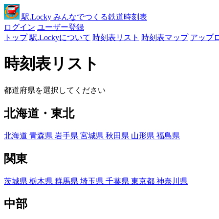
駅
.Locky
みんなでつくる鉄道時刻表
ログイン
ユーザー登録
トップ
駅.Lockyについて
時刻表リスト
時刻表マップ
アップ
時刻表リスト
都道府県を選択してください
北海道・東北
北海道
青森県
岩手県
宮城県
秋田県
山形県
福島県
関東
茨城県
栃木県
群馬県
埼玉県
千葉県
東京都
神奈川県
中部