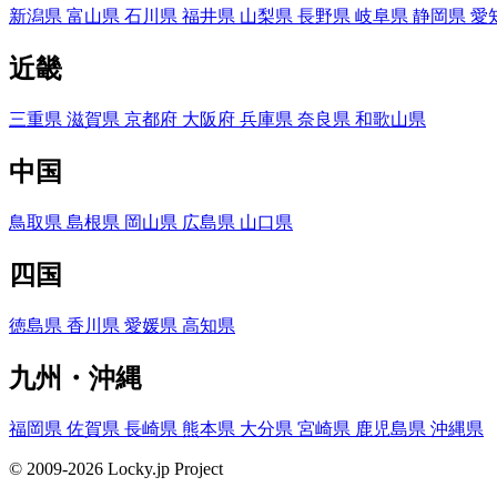
新潟県
富山県
石川県
福井県
山梨県
長野県
岐阜県
静岡県
愛
近畿
三重県
滋賀県
京都府
大阪府
兵庫県
奈良県
和歌山県
中国
鳥取県
島根県
岡山県
広島県
山口県
四国
徳島県
香川県
愛媛県
高知県
九州・沖縄
福岡県
佐賀県
長崎県
熊本県
大分県
宮崎県
鹿児島県
沖縄県
© 2009-2026 Locky.jp Project