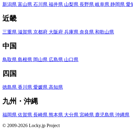
新潟県
富山県
石川県
福井県
山梨県
長野県
岐阜県
静岡県
愛
近畿
三重県
滋賀県
京都府
大阪府
兵庫県
奈良県
和歌山県
中国
鳥取県
島根県
岡山県
広島県
山口県
四国
徳島県
香川県
愛媛県
高知県
九州・沖縄
福岡県
佐賀県
長崎県
熊本県
大分県
宮崎県
鹿児島県
沖縄県
© 2009-2026 Locky.jp Project