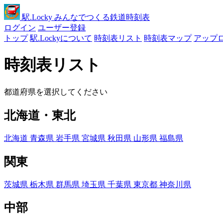
駅
.Locky
みんなでつくる鉄道時刻表
ログイン
ユーザー登録
トップ
駅.Lockyについて
時刻表リスト
時刻表マップ
アップ
時刻表リスト
都道府県を選択してください
北海道・東北
北海道
青森県
岩手県
宮城県
秋田県
山形県
福島県
関東
茨城県
栃木県
群馬県
埼玉県
千葉県
東京都
神奈川県
中部