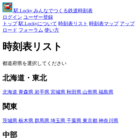
駅
.Locky
みんなでつくる鉄道時刻表
ログイン
ユーザー登録
トップ
駅.Lockyについて
時刻表リスト
時刻表マップ
アップ
ロード
フォーラム
使い方
時刻表リスト
都道府県を選択してください
北海道・東北
北海道
青森県
岩手県
宮城県
秋田県
山形県
福島県
関東
茨城県
栃木県
群馬県
埼玉県
千葉県
東京都
神奈川県
中部