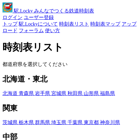
駅
.Locky
みんなでつくる鉄道時刻表
ログイン
ユーザー登録
トップ
駅.Lockyについて
時刻表リスト
時刻表マップ
アップ
ロード
フォーラム
使い方
時刻表リスト
都道府県を選択してください
北海道・東北
北海道
青森県
岩手県
宮城県
秋田県
山形県
福島県
関東
茨城県
栃木県
群馬県
埼玉県
千葉県
東京都
神奈川県
中部