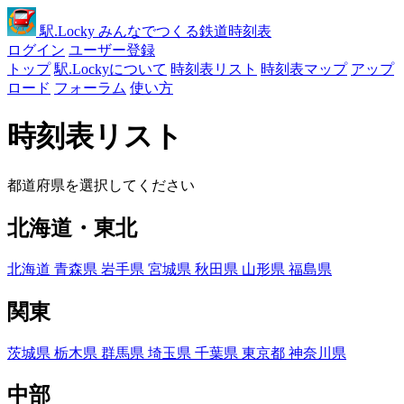
駅
.Locky
みんなでつくる鉄道時刻表
ログイン
ユーザー登録
トップ
駅.Lockyについて
時刻表リスト
時刻表マップ
アップ
ロード
フォーラム
使い方
時刻表リスト
都道府県を選択してください
北海道・東北
北海道
青森県
岩手県
宮城県
秋田県
山形県
福島県
関東
茨城県
栃木県
群馬県
埼玉県
千葉県
東京都
神奈川県
中部