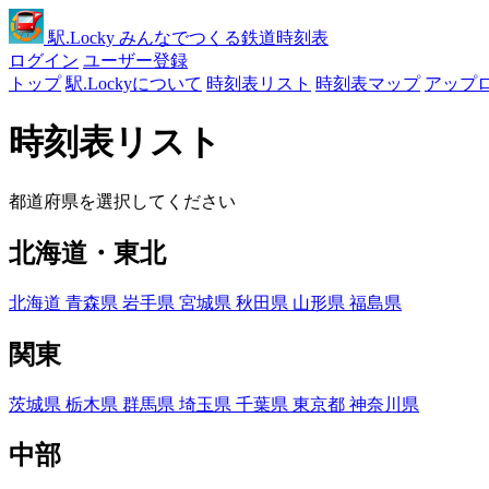
駅
.Locky
みんなでつくる鉄道時刻表
ログイン
ユーザー登録
トップ
駅.Lockyについて
時刻表リスト
時刻表マップ
アップ
時刻表リスト
都道府県を選択してください
北海道・東北
北海道
青森県
岩手県
宮城県
秋田県
山形県
福島県
関東
茨城県
栃木県
群馬県
埼玉県
千葉県
東京都
神奈川県
中部