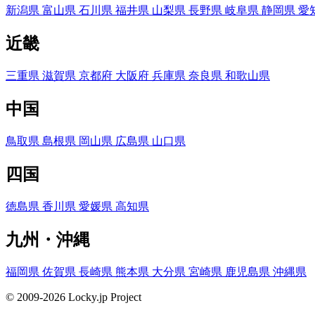
新潟県
富山県
石川県
福井県
山梨県
長野県
岐阜県
静岡県
愛
近畿
三重県
滋賀県
京都府
大阪府
兵庫県
奈良県
和歌山県
中国
鳥取県
島根県
岡山県
広島県
山口県
四国
徳島県
香川県
愛媛県
高知県
九州・沖縄
福岡県
佐賀県
長崎県
熊本県
大分県
宮崎県
鹿児島県
沖縄県
© 2009-2026 Locky.jp Project