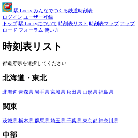
駅
.Locky
みんなでつくる鉄道時刻表
ログイン
ユーザー登録
トップ
駅.Lockyについて
時刻表リスト
時刻表マップ
アップ
ロード
フォーラム
使い方
時刻表リスト
都道府県を選択してください
北海道・東北
北海道
青森県
岩手県
宮城県
秋田県
山形県
福島県
関東
茨城県
栃木県
群馬県
埼玉県
千葉県
東京都
神奈川県
中部