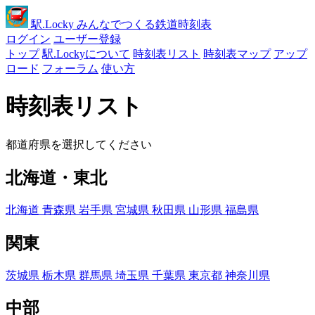
駅
.Locky
みんなでつくる鉄道時刻表
ログイン
ユーザー登録
トップ
駅.Lockyについて
時刻表リスト
時刻表マップ
アップ
ロード
フォーラム
使い方
時刻表リスト
都道府県を選択してください
北海道・東北
北海道
青森県
岩手県
宮城県
秋田県
山形県
福島県
関東
茨城県
栃木県
群馬県
埼玉県
千葉県
東京都
神奈川県
中部