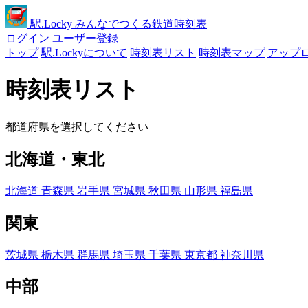
駅
.Locky
みんなでつくる鉄道時刻表
ログイン
ユーザー登録
トップ
駅.Lockyについて
時刻表リスト
時刻表マップ
アップ
時刻表リスト
都道府県を選択してください
北海道・東北
北海道
青森県
岩手県
宮城県
秋田県
山形県
福島県
関東
茨城県
栃木県
群馬県
埼玉県
千葉県
東京都
神奈川県
中部