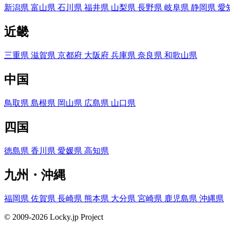
新潟県
富山県
石川県
福井県
山梨県
長野県
岐阜県
静岡県
愛
近畿
三重県
滋賀県
京都府
大阪府
兵庫県
奈良県
和歌山県
中国
鳥取県
島根県
岡山県
広島県
山口県
四国
徳島県
香川県
愛媛県
高知県
九州・沖縄
福岡県
佐賀県
長崎県
熊本県
大分県
宮崎県
鹿児島県
沖縄県
© 2009-2026 Locky.jp Project