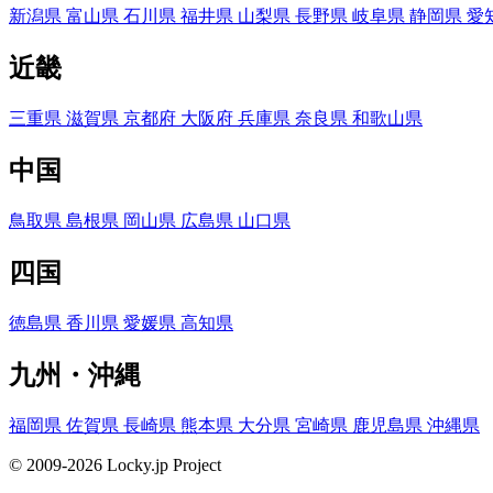
新潟県
富山県
石川県
福井県
山梨県
長野県
岐阜県
静岡県
愛
近畿
三重県
滋賀県
京都府
大阪府
兵庫県
奈良県
和歌山県
中国
鳥取県
島根県
岡山県
広島県
山口県
四国
徳島県
香川県
愛媛県
高知県
九州・沖縄
福岡県
佐賀県
長崎県
熊本県
大分県
宮崎県
鹿児島県
沖縄県
© 2009-2026 Locky.jp Project