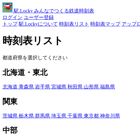
駅
.Locky
みんなでつくる鉄道時刻表
ログイン
ユーザー登録
トップ
駅.Lockyについて
時刻表リスト
時刻表マップ
アップ
時刻表リスト
都道府県を選択してください
北海道・東北
北海道
青森県
岩手県
宮城県
秋田県
山形県
福島県
関東
茨城県
栃木県
群馬県
埼玉県
千葉県
東京都
神奈川県
中部